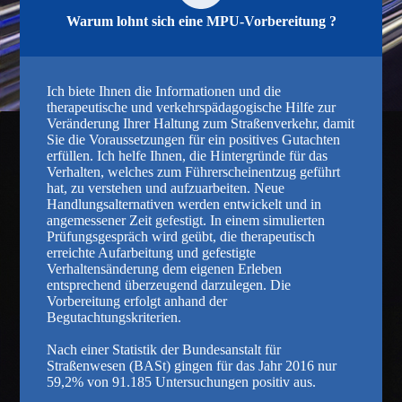
Warum lohnt sich eine MPU-Vorbereitung ?
Ich biete Ihnen die Informationen und die
therapeutische und verkehrspädagogische Hilfe zur
Veränderung Ihrer Haltung zum Straßenverkehr, damit
Sie die Voraussetzungen für ein positives Gutachten
erfüllen. Ich helfe Ihnen, die Hintergründe für das
Verhalten, welches zum Führerscheinentzug geführt
hat, zu verstehen und aufzuarbeiten. Neue
Handlungsalternativen werden entwickelt und in
angemessener Zeit gefestigt. In einem simulierten
Prüfungsgespräch wird geübt, die therapeutisch
erreichte Aufarbeitung und gefestigte
Verhaltensänderung dem eigenen Erleben
entsprechend überzeugend darzulegen.
Die
Vorbereitung erfolgt anhand der
Begutachtungskriterien.
Nach einer Statistik der Bundesanstalt für
Straßenwesen (BASt) gingen für das Jahr 2016 nur
59,2% von 91.185 Untersuchungen positiv aus.