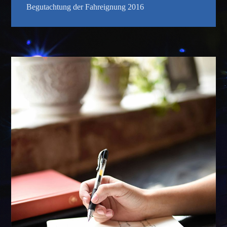
Begutachtung der Fahreignung 2016